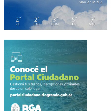
MAX 2 • MIN 2
2
2
3
5
5
°
°
°
°
°
VIE
SAB
DOM
LUN
MAR