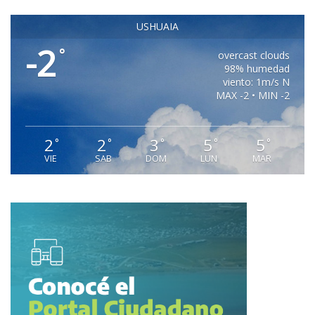
USHUAIA
-2
°
overcast clouds
98% humedad
viento: 1m/s N
MAX -2 • MIN -2
2
2
3
5
5
°
°
°
°
°
VIE
SAB
DOM
LUN
MAR