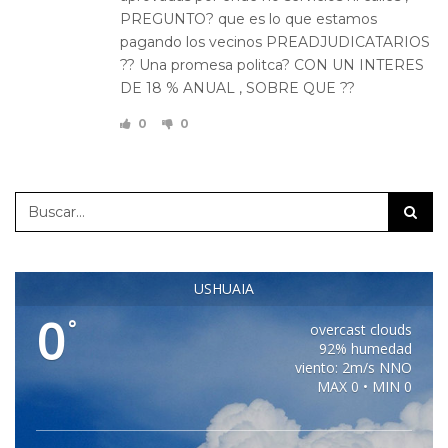
PREGUNTO? que es lo que estamos
pagando los vecinos PREADJUDICATARIOS
?? Una promesa politca? CON UN INTERES
DE 18 % ANUAL , SOBRE QUE ??
0
0
USHUAIA
0
°
overcast clouds
92% humedad
viento: 2m/s NNO
MAX 0 • MIN 0