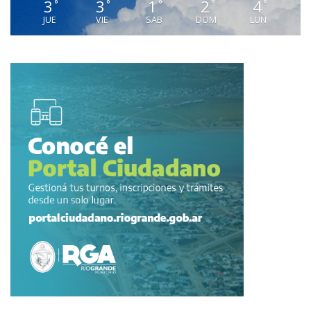
3
3
1
2
4
°
°
°
°
°
JUE
VIE
SAB
DOM
LUN