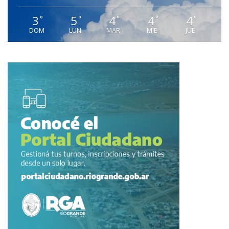
3
5
4
4
4
°
°
°
°
°
DOM
LUN
MAR
MIE
JUE