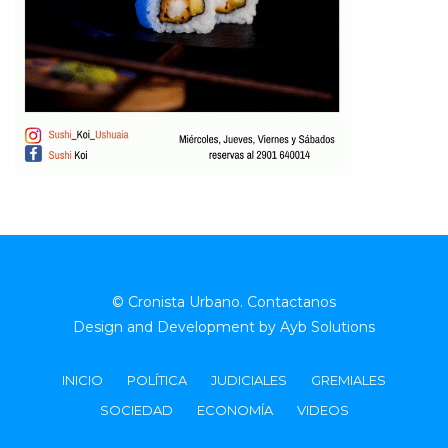
© Cronista Urbano.
Contactanos
Design and Development by
Ayb Solutions
INICIO
POLÍTICA
JUDICIALES
GREMIALES
SOCIEDAD
ECONOMÍA
VIDEOS