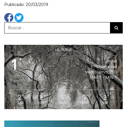
Publicado: 20/03/2019
USHUAIA
1
°
snow
97% humedad
viento: 3m/s SSO
MAX 1 • MIN 1
2
3
5
5
2
°
°
°
°
°
SAB
DOM
LUN
MAR
MIE