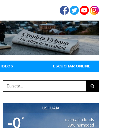
VIDEOS
ESCUCHAR ONLINE
USHUAIA
-0
°
overcast clouds
98% humedad