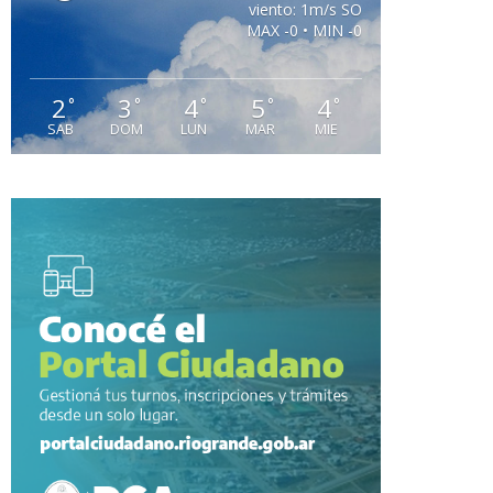
viento: 1m/s SO
MAX -0 • MIN -0
2
3
4
5
4
°
°
°
°
°
SAB
DOM
LUN
MAR
MIE