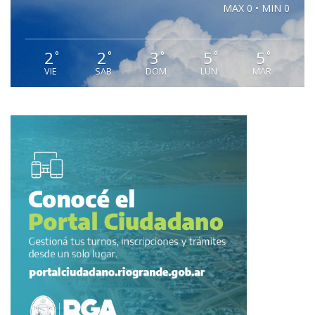
MAX 0 • MIN 0
2
2
3
5
5
°
°
°
°
°
VIE
SAB
DOM
LUN
MAR