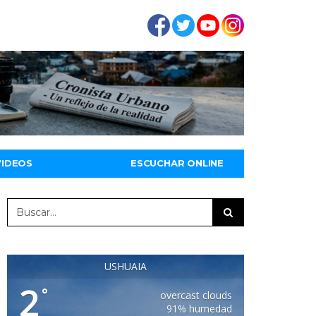
VIDEOS
ESCUCHAR ONLINE
USHUAIA
2
°
overcast clouds
91% humedad