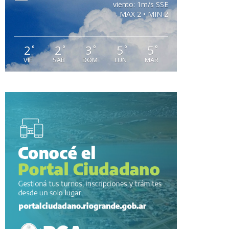
viento: 1m/s SSE
MAX 2 • MIN 2
2
2
3
5
5
°
°
°
°
°
VIE
SAB
DOM
LUN
MAR