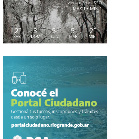
viento: 3m/s SSO
MAX 1 • MIN 1
2
3
5
5
2
°
°
°
°
°
SAB
DOM
LUN
MAR
MIE