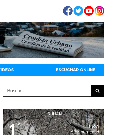
VIDEOS
ESCUCHAR ONLINE
USHUAIA
1
°
snow
97% humedad