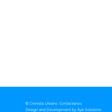
© Cronista Urbano.
Contactanos
Design and Development by
Ayb Solutions