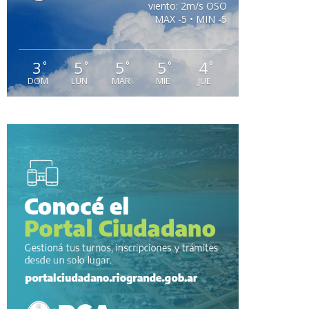
viento: 2m/s OSO
MAX -5 • MIN -5
3
5
5
5
4
°
°
°
°
°
DOM
LUN
MAR
MIE
JUE