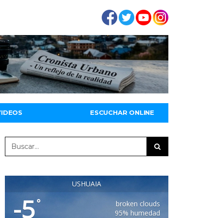
VIDEOS
ESCUCHAR ONLINE
USHUAIA
-5
°
broken clouds
95% humedad