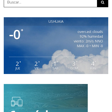
USHUAIA
-0
°
overcast clouds
92% humedad
viento: 2m/s NNO
MAX -0 • MIN -0
2
2
1
3
4
°
°
°
°
°
JUE
VIE
SAB
DOM
LUN