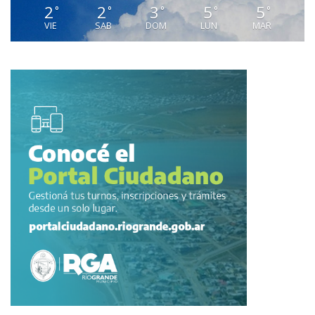
2
2
3
5
5
°
°
°
°
°
VIE
SAB
DOM
LUN
MAR