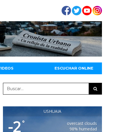
VIDEOS
ESCUCHAR ONLINE
USHUAIA
-2
°
overcast clouds
98% humedad