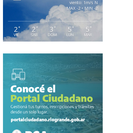
viento: 1m/s N
MAX -2 • MIN -2
2
2
3
5
5
°
°
°
°
°
VIE
SAB
DOM
LUN
MAR