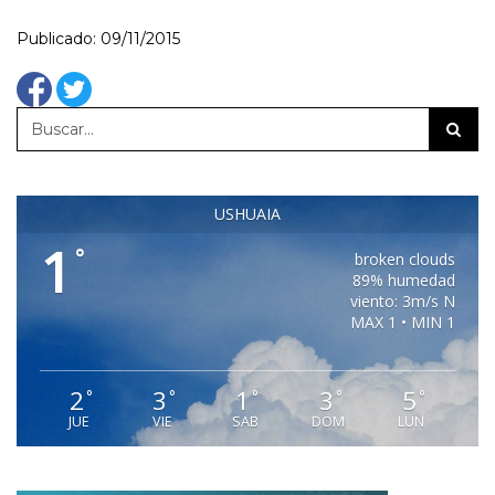
Publicado: 09/11/2015
USHUAIA
1
°
broken clouds
89% humedad
viento: 3m/s N
MAX 1 • MIN 1
2
3
1
3
5
°
°
°
°
°
JUE
VIE
SAB
DOM
LUN