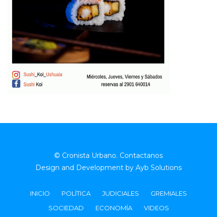
© Cronista Urbano.
Contactanos
Design and Development by
Ayb Solutions
INICIO
POLÍTICA
JUDICIALES
GREMIALES
SOCIEDAD
ECONOMÍA
VIDEOS