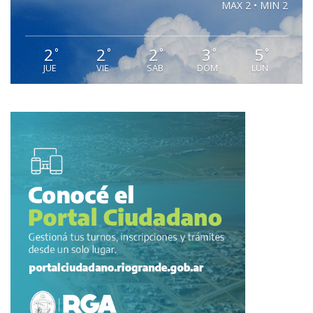
MAX 2 • MIN 2
2
2
2
3
5
°
°
°
°
°
JUE
VIE
SAB
DOM
LUN