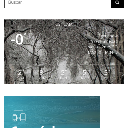
USHUAIA
-0
°
light snow
98% humedad
viento: 2m/s SO
MAX -0 • MIN -0
2
3
5
5
5
°
°
°
°
°
SAB
DOM
LUN
MAR
MIE