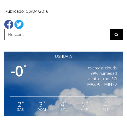
Publicado: 03/04/2016
USHUAIA
-0
°
overcast clouds
99% humedad
viento: 1m/s SO
MAX -0 • MIN -0
2
3
4
5
4
°
°
°
°
°
SAB
DOM
LUN
MAR
MIE