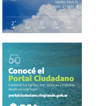
viento: 1m/s N
MAX -2 • MIN -2
2
2
3
5
5
°
°
°
°
°
VIE
SAB
DOM
LUN
MAR