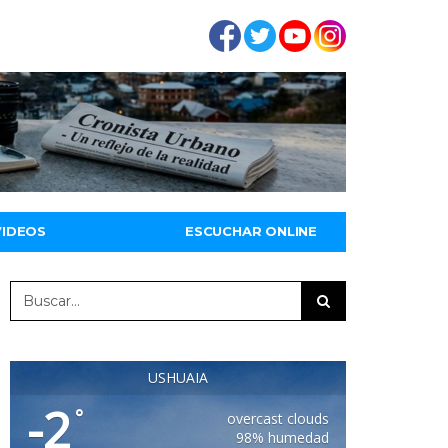
VIDEOS
ESCUCHAR ONLINE
USHUAIA
-2
°
overcast clouds
98% humedad