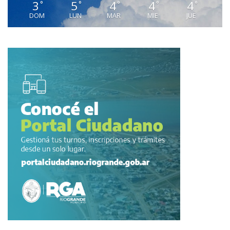
3
5
4
4
4
°
°
°
°
°
DOM
LUN
MAR
MIE
JUE