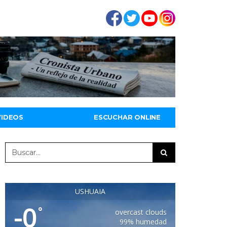
VIDEOS
ESCUCHAR ONLINE
USHUAIA
-0
°
overcast clouds
99% humedad