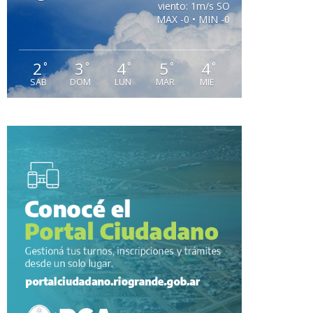
viento: 1m/s SO
MAX -0 • MIN -0
2
3
4
5
4
°
°
°
°
°
SAB
DOM
LUN
MAR
MIE