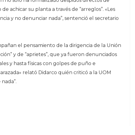
 no solo ha formalizado despidos directos de
de achicar su planta a través de “arreglos”. «Les
cia y no denunciar nada”, sentenció el secretario
ñan el pensamiento de la dirigencia de la Unión
ción” y de “aprietes”, que ya fueron denunciados
s y hasta físicas con golpes de puño e
azada» relató Didarco quién criticó a la UOM
 nada”.