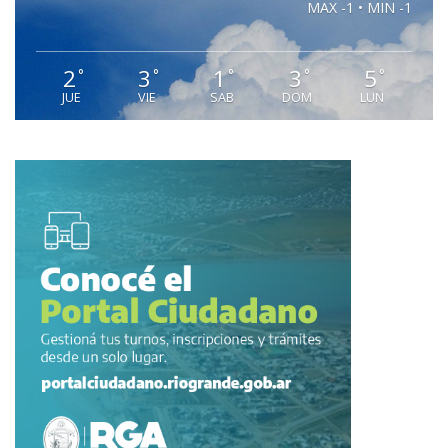
MAX -1 • MIN -1
2
3
1
3
5
°
°
°
°
°
JUE
VIE
SAB
DOM
LUN