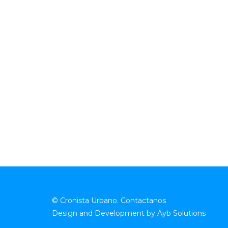
© Cronista Urbano.
Contactanos
Design and Development by
Ayb Solutions