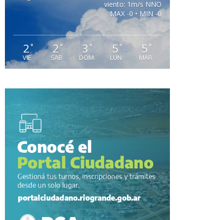
viento: 1m/s NNO
MAX -0 • MIN -0
2
2
3
5
5
°
°
°
°
°
VIE
SAB
DOM
LUN
MAR