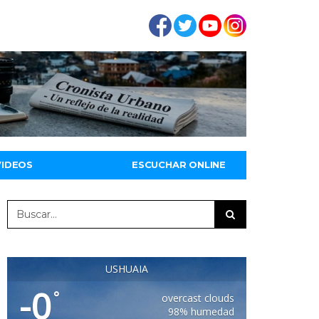
VIDEOS
ESCUCHAR ONLINE
USHUAIA
-0
°
overcast clouds
98% humedad