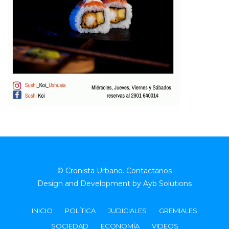
© Cronista Urbano.
Contactanos
Design and Development by
Ayb Solutions
INICIO
POLÍTICA
JUDICIALES
GREMIALES
SOCIEDAD
ECONOMÍA
VIDEOS