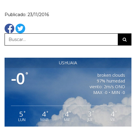
Publicado: 23/11/2016
USHUAIA
-0
°
broken clouds
97% humedad
viento: 2m/s ONO
MAX -0 • MIN -0
5
4
4
3
4
°
°
°
°
°
LUN
MAR
MIE
JUE
VIE