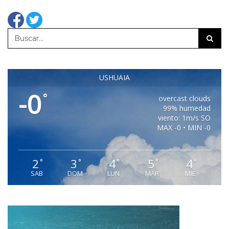
USHUAIA
-0
°
overcast clouds
99% humedad
viento: 1m/s SO
MAX -0 • MIN -0
2
3
4
5
4
°
°
°
°
°
SAB
DOM
LUN
MAR
MIE