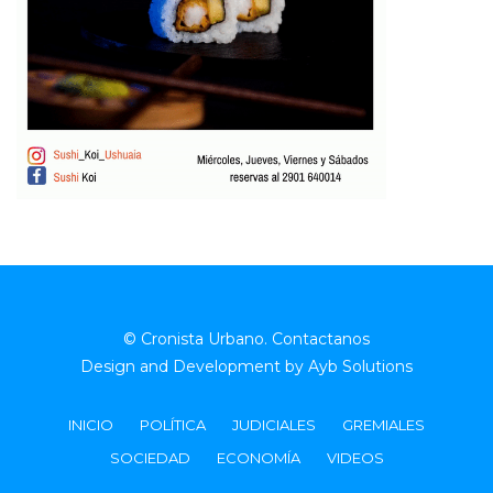
© Cronista Urbano.
Contactanos
Design and Development by
Ayb Solutions
INICIO
POLÍTICA
JUDICIALES
GREMIALES
SOCIEDAD
ECONOMÍA
VIDEOS