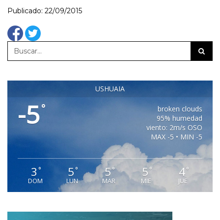
Publicado: 22/09/2015
USHUAIA
-5
°
broken clouds
95% humedad
viento: 2m/s OSO
MAX -5 • MIN -5
3
5
5
5
4
°
°
°
°
°
DOM
LUN
MAR
MIE
JUE