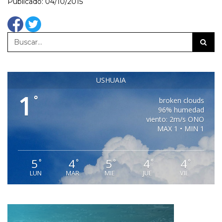
Publicado: 04/10/2015
USHUAIA
1
°
broken clouds
96% humedad
viento: 2m/s ONO
MAX 1 • MIN 1
5
4
5
4
4
°
°
°
°
°
LUN
MAR
MIE
JUE
VIE