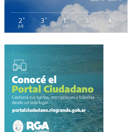
2
3
1
3
4
°
°
°
°
°
JUE
VIE
SAB
DOM
LUN