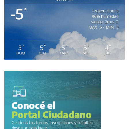
-5
°
broken clouds
96% humedad
viento: 2m/s O
MAX -5 • MIN -5
3
5
5
5
4
°
°
°
°
°
DOM
LUN
MAR
MIE
JUE