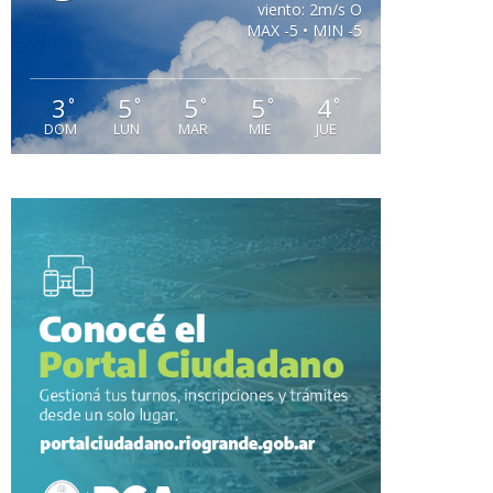
viento: 2m/s O
MAX -5 • MIN -5
3
5
5
5
4
°
°
°
°
°
DOM
LUN
MAR
MIE
JUE