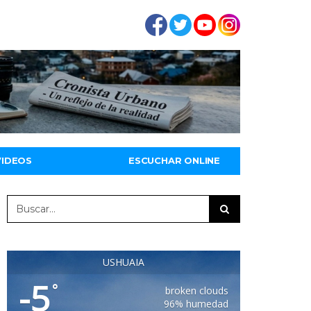
VIDEOS
ESCUCHAR ONLINE
USHUAIA
-5
°
broken clouds
96% humedad