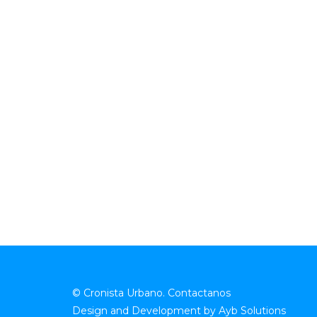
© Cronista Urbano.
Contactanos
Design and Development by
Ayb Solutions