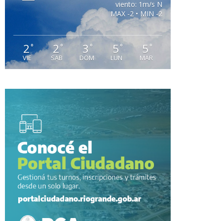
viento: 1m/s N
MAX -2 • MIN -2
2
2
3
5
5
°
°
°
°
°
VIE
SAB
DOM
LUN
MAR