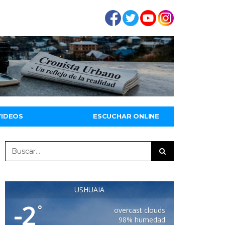
VIDEOS
ESCUCHAR ONLINE
USHUAIA
-2
°
overcast clouds
98% humedad