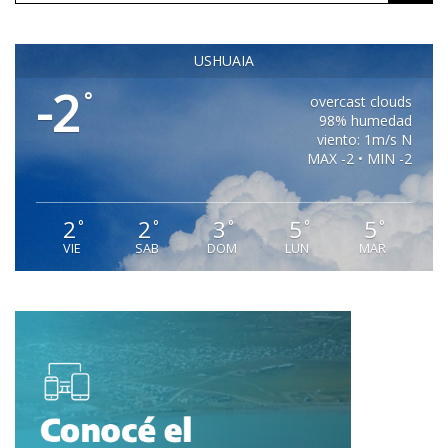
USHUAIA
-2
°
overcast clouds
98% humedad
viento: 1m/s N
MAX -2 • MIN -2
2
2
3
5
5
°
°
°
°
°
VIE
SAB
DOM
LUN
MAR