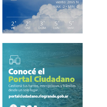
viento: 2m/s N
MAX -2 • MIN -2
2
2
3
5
5
°
°
°
°
°
VIE
SAB
DOM
LUN
MAR