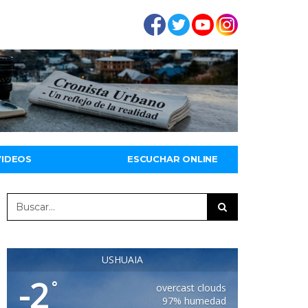
VIDEOS
ESCUCHAR ONLINE
USHUAIA
-2
°
overcast clouds
97% humedad