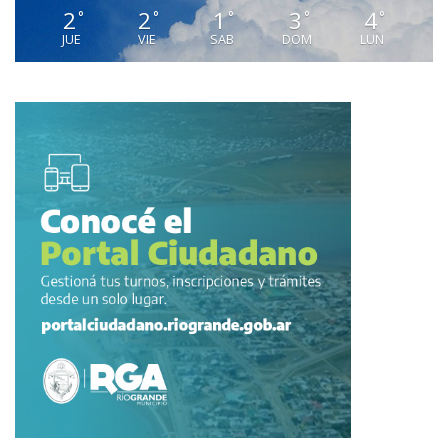
2
2
1
3
4
°
°
°
°
°
JUE
VIE
SAB
DOM
LUN