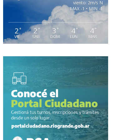
viento: 2m/s N
MAX -1 • MIN -1
2
2
3
4
4
°
°
°
°
°
VIE
SAB
DOM
LUN
MAR