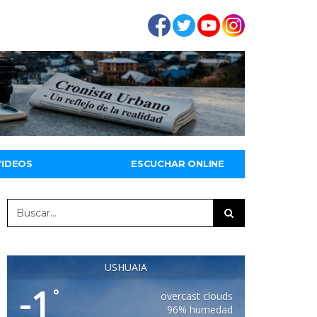
VIDEOS
ESCUCHAR ONLINE
USHUAIA
-1
°
overcast clouds
96% humedad