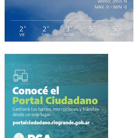
viento: 3m/s N
MAX -0 • MIN -0
2
2
3
5
5
°
°
°
°
°
VIE
SAB
DOM
LUN
MAR