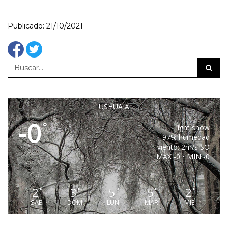
Publicado: 21/10/2021
USHUAIA
-0
°
light snow
97% humedad
viento: 2m/s SO
MAX -0 • MIN -0
2
3
5
5
2
°
°
°
°
°
SAB
DOM
LUN
MAR
MIE