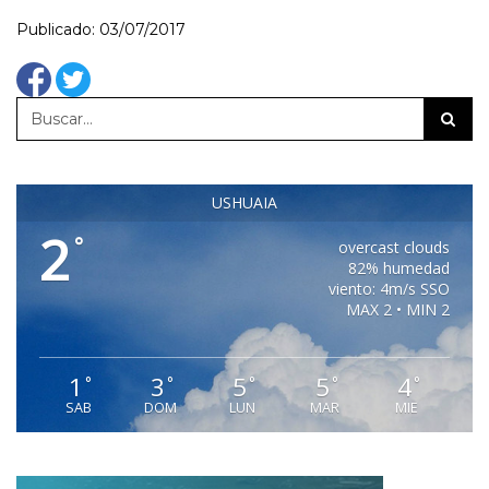
Publicado: 03/07/2017
USHUAIA
2
°
overcast clouds
82% humedad
viento: 4m/s SSO
MAX 2 • MIN 2
1
3
5
5
4
°
°
°
°
°
SAB
DOM
LUN
MAR
MIE