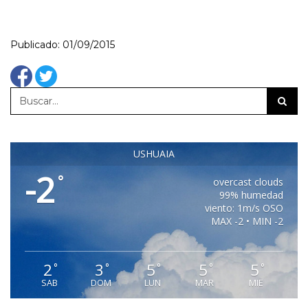
Publicado: 01/09/2015
USHUAIA
-2
°
overcast clouds
99% humedad
viento: 1m/s OSO
MAX -2 • MIN -2
2
3
5
5
5
°
°
°
°
°
SAB
DOM
LUN
MAR
MIE