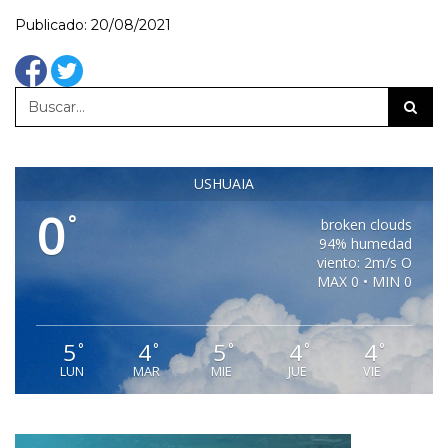
Publicado: 20/08/2021
USHUAIA
0
°
broken clouds
94% humedad
viento: 2m/s O
MAX 0 • MIN 0
5
4
5
4
4
°
°
°
°
°
LUN
MAR
MIE
JUE
VIE