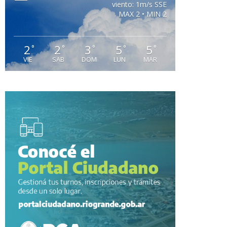
viento: 1m/s SSE
MAX 2 • MIN 2
2
2
3
5
5
°
°
°
°
°
VIE
SAB
DOM
LUN
MAR