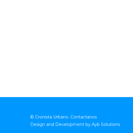
© Cronista Urbano.
Contactanos
Design and Development by
Ayb Solutions