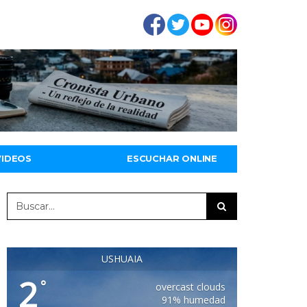
VIDEOS
ESCUCHAR ONLINE
USHUAIA
2
°
overcast clouds
91% humedad