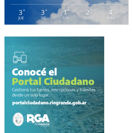
3
3
1
2
4
°
°
°
°
°
JUE
VIE
SAB
DOM
LUN