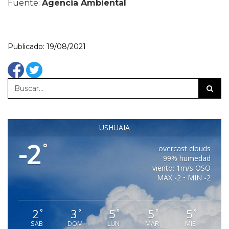
Fuente:
Agencia Ambiental
Publicado: 19/08/2021
USHUAIA
-2
°
overcast clouds
99% humedad
viento: 1m/s OSO
MAX -2 • MIN -2
2
3
5
5
5
°
°
°
°
°
SAB
DOM
LUN
MAR
MIE