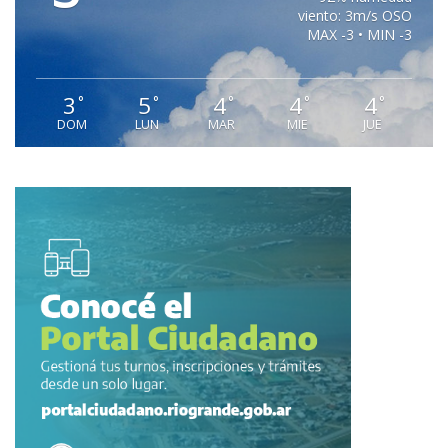
viento: 3m/s OSO
MAX -3 • MIN -3
3
5
4
4
4
°
°
°
°
°
DOM
LUN
MAR
MIE
JUE