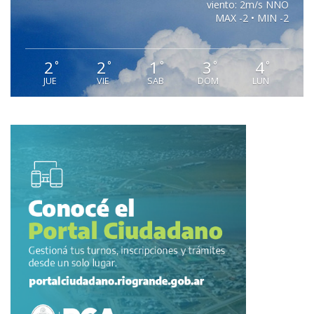
viento: 2m/s NNO
MAX -2 • MIN -2
2
2
1
3
4
°
°
°
°
°
JUE
VIE
SAB
DOM
LUN