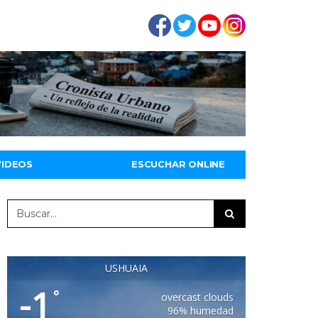
VIDEOS
ESCUCHAR ONLINE
USHUAIA
-1
°
overcast clouds
96% humedad