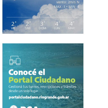
viento: 2m/s N
MAX -1 • MIN -1
2
2
3
4
4
°
°
°
°
°
VIE
SAB
DOM
LUN
MAR