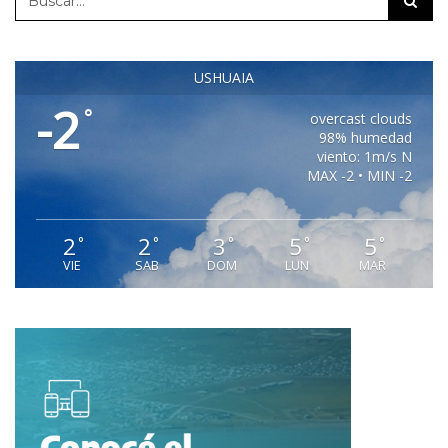
USHUAIA
-2
°
overcast clouds
98% humedad
viento: 1m/s N
MAX -2 • MIN -2
2
2
3
5
5
°
°
°
°
°
VIE
SAB
DOM
LUN
MAR