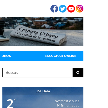
VIDEOS
ESCUCHAR ONLINE
USHUAIA
2
°
overcast clouds
91% humedad