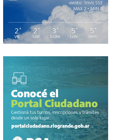
viento: 1m/s SSE
MAX 2 • MIN 2
2
2
3
5
5
°
°
°
°
°
VIE
SAB
DOM
LUN
MAR