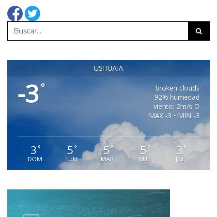
USHUAIA
-3
°
broken clouds
92% humedad
viento: 2m/s O
MAX -3 • MIN -3
3
5
5
5
3
°
°
°
°
°
DOM
LUN
MAR
MIE
JUE