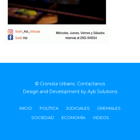
© Cronista Urbano.
Contactanos
Design and Development by
Ayb Solutions
INICIO
POLÍTICA
JUDICIALES
GREMIALES
SOCIEDAD
ECONOMÍA
VIDEOS