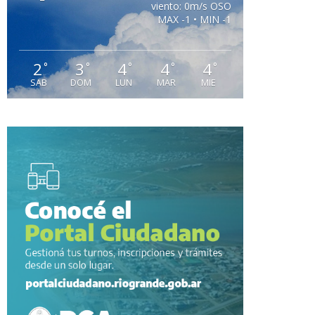
viento: 0m/s OSO
MAX -1 • MIN -1
2
3
4
4
4
°
°
°
°
°
SAB
DOM
LUN
MAR
MIE