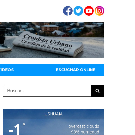
VIDEOS
ESCUCHAR ONLINE
USHUAIA
-1
°
overcast clouds
98% humedad