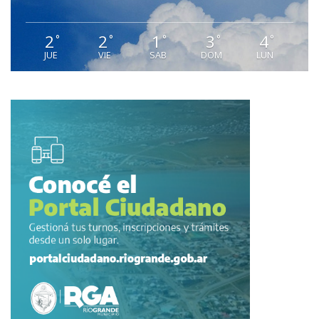
2
2
1
3
4
°
°
°
°
°
JUE
VIE
SAB
DOM
LUN